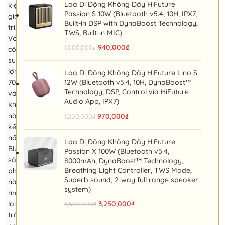
Loa Di Động Không Dây HiFuture
kiện
Passion S 10W (Bluetooth v5.4, 10H, IPX7,
giải
Built-in DSP with DynaBoost Technology,
trí.
TWS, Built-in MIC)
Với
940,000
₫
1,000,000
₫
công
suất
lớn
Loa Di Động Không Dây HiFuture Lino S
70W
12W (Bluetooth v5.4, 10H, DynaBoost™
Technology, DSP, Control via HiFuture
và
Audio App, IPX7)
khả
năng
970,000
₫
1,200,000
₫
kết
nối
Loa Di Động Không Dây HiFuture
Bluetooth,
Passion X 100W (Bluetooth v5.4,
sản
8000mAh, DynaBoost™ Technology,
Breathing Light Controller, TWS Mode,
phẩm
Superb sound, 2-way full range speaker
này
system)
mang
lại
3,250,000
₫
3,500,000
₫
trải