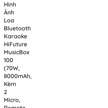
Hình
Ảnh
Loa
Bluetooth
Karaoke
HiFuture
MusicBox
100
(70W,
8000mAh,
Kèm
2
Micro,
Remote