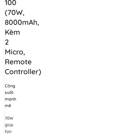
100
(70W,
8000mAh,
Kèm
2
Micro,
Remote
Controller)
Công
suất
mạnh
mẽ
70W
giúp
tạo