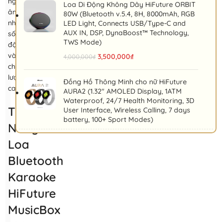
nghiệm
Loa Di Động Không Dây HiFuture ORBIT
âm
80W (Bluetooth v.5.4, 8H, 8000mAh, RGB
nhạc
LED Light, Connects USB/Type-C and
AUX IN, DSP, DynaBoost™ Technology,
sống
TWS Mode)
động
và
3,500,000
₫
4,000,000
₫
chất
lượng
Đồng Hồ Thông Minh cho nữ HiFuture
cao.
AURA2 (1.32" AMOLED Display, 1ATM
Waterproof, 24/7 Health Monitoring, 3D
Tính
User Interface, Wireless Calling, 7 days
battery, 100+ Sport Modes)
Năng
Loa
Bluetooth
Karaoke
HiFuture
MusicBox