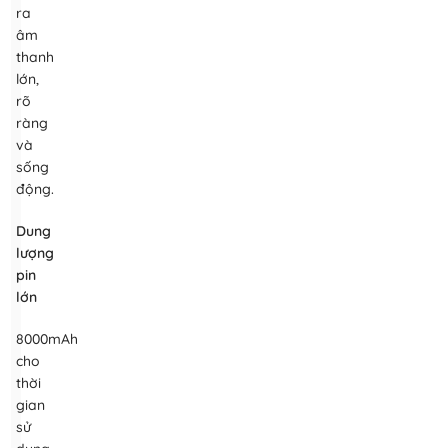
ra
âm
thanh
lớn,
rõ
ràng
và
sống
động.
Dung
lượng
pin
lớn
8000mAh
cho
thời
gian
sử