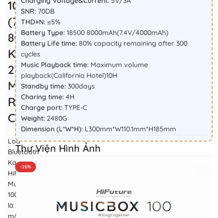
Charging Voltage&Current:
5V/3A
100
SNR:
70DB
(70W,
THD+N:
≤5%
Battery Type:
18500 8000mAh(7.4V/4000mAh)
8000mAh,
Battery Life time:
80% capacity remaining after 300
Kèm
cycles
Music Playback time:
Maximum volume
2
playback(California Hotel)10H
Micro,
Standby time:
300days
Charing time:
4H
Remote
Charge port:
TYPE-C
Controller)
Weight:
2480G
Dimension (L*W*H):
L300mm*W110.1mm*H185mm
Loa
Thư Viện Hình Ảnh
Bluetooth
Karaoke
-26%
HiFuture
MusicBox
100
là
một