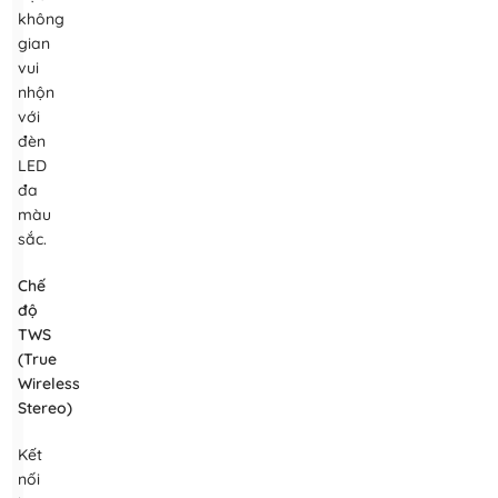
không
gian
vui
nhộn
với
đèn
LED
đa
màu
sắc.
Chế
độ
TWS
(True
Wireless
Stereo)
Kết
nối