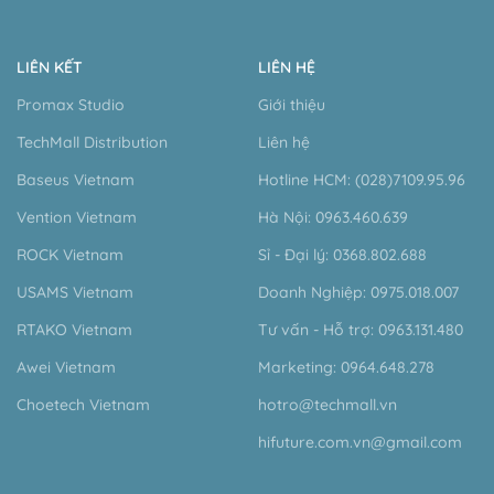
LIÊN KẾT
LIÊN HỆ
Promax Studio
Giới thiệu
TechMall Distribution
Liên hệ
Baseus Vietnam
Hotline HCM: (028)7109.95.96
Vention Vietnam
Hà Nội: 0963.460.639
ROCK Vietnam
Sỉ - Đại lý: 0368.802.688
USAMS Vietnam
Doanh Nghiệp: 0975.018.007
RTAKO Vietnam
Tư vấn - Hỗ trợ: 0963.131.480
Awei Vietnam
Marketing: 0964.648.278
Choetech Vietnam
hotro@techmall.vn
hifuture.com.vn@gmail.com