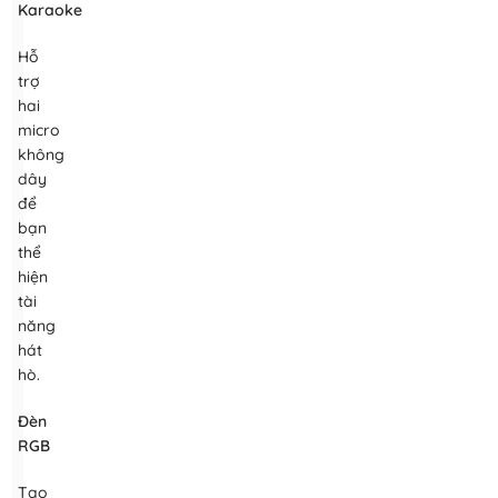
Karaoke
Hỗ
trợ
hai
micro
không
dây
để
bạn
thể
hiện
tài
năng
hát
hò.
Đèn
RGB
Tạo