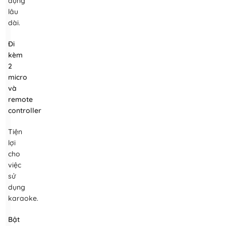
dụng
lâu
dài.
Đi
kèm
2
micro
và
remote
controller
Tiện
lợi
cho
việc
sử
dụng
karaoke.
Bật