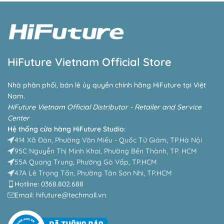
HiFuture Vietnam Official Store
Nhà phân phối, bán lẻ ủy quyền chính hãng HiFuture tại Việt
Nam.
HiFuture Vietnam Official Distributor - Retailer and Service
Center
Hệ thống cửa hàng HiFuture Studio:
414 Xã Đàn, Phường Văn Miếu - Quốc Tử Giám, TP.Hà Nội
95C Nguyễn Thị Minh Khai, Phường Bến Thành, TP. HCM
55A Quang Trung, Phường Gò Vấp, TP.HCM
47A Lê Trọng Tấn, Phường Tân Sơn Nhì, TP.HCM
Hotline: 0368.802.688
Email: hifuture@techmall.vn