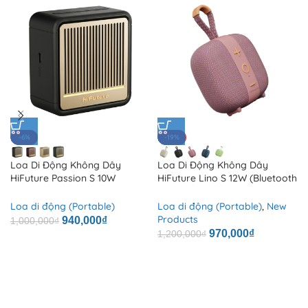
-6%
-19%
Loa Di Động Không Dây
Loa Di Động Không Dây
HiFuture Passion S 10W
HiFuture Lino S 12W (Bluetooth
(Bluetooth v5.4, 10H, IPX7, Built-
v5.4, 10H, DynaBoost™
in DSP with DynaBoost
Technology, DSP, Control via
Loa di động (Portable)
Loa di động (Portable)
,
New
Technology, TWS, Built-in MIC)
HiFuture Audio App, IPX7)
Products
940,000
₫
1,000,000
₫
970,000
₫
1,200,000
₫