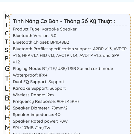
Mô
Tính Năng Cơ Bản - Thông Số Kỹ Thuật :
Tả
Product Type:
Karaoke Speaker
Chi
Bluetooth Version:
5.0
Tiết
Bluetooth Chipset:
BP1048B2
Sản
Bluetooth Profile:
specification support. A2DP v1.3, AVRCP
v1.6, HFP v1.7, HID v1.1, AVCTP v1.4, AVDTP v1.3, and SPP
Phẩm
v1.2
Giới
Playing Mode:
BT/TF/USB/USB Sound card mode
Waterproof:
IPX4
Thiệu
Dual EQ Support:
Support
Loa
Karaoke Support:
Support
Wireless Range:
12m
Bluetooth
Frequency Response:
90Hz-15KHz
Karaoke
Speaker Diameter:
78mm*2
Speaker impedance:
4Ω
HiFuture
Speaker Rated power:
70W
MusicBox
SPL:
103dB /1m/1W