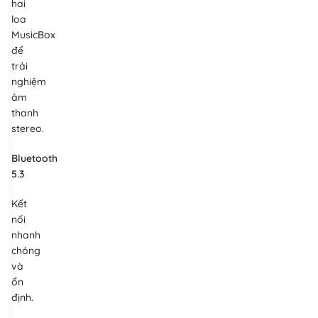
hai
loa
MusicBox
để
trải
nghiệm
âm
thanh
stereo.
Bluetooth
5.3
Kết
nối
nhanh
chóng
và
ổn
định.