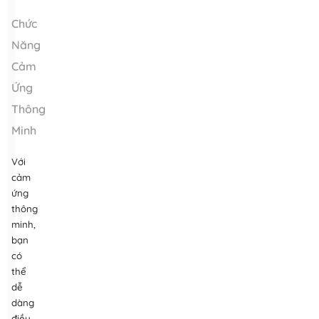
Chức
Năng
Cảm
Ứng
Thông
Minh
Với
cảm
ứng
thông
minh,
bạn
có
thể
dễ
dàng
điều