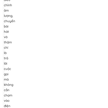
chỉnh
âm
lượng,
chuyển
bài
hát
và
thậm
chí
là
trả
lời
cuộc
gọi
mà
không
cần
chạm
vào
điện