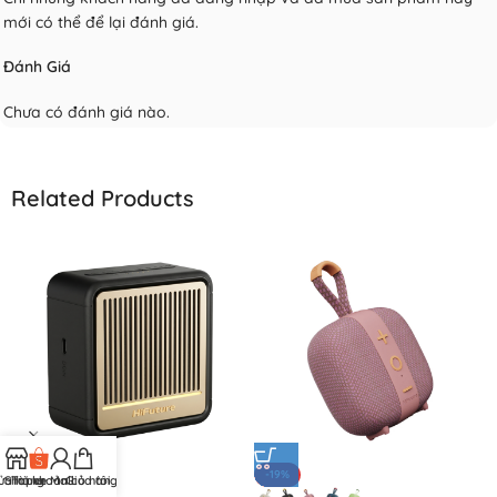
mới có thể để lại đánh giá.
Đánh Giá
Chưa có đánh giá nào.
Related Products
-6%
-19%
ửa hàng
Shopee Mall
Tài khoản của tôi
Giỏ hàng