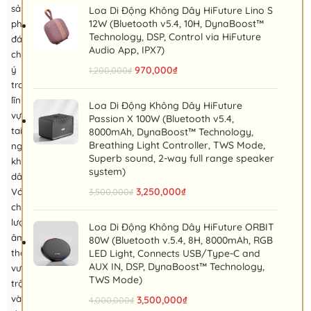
sản
Loa Di Động Không Dây HiFuture Lino S
12W (Bluetooth v5.4, 10H, DynaBoost™
phẩm
Technology, DSP, Control via HiFuture
đáng
Audio App, IPX7)
chú
ý
970,000
₫
1,200,000
₫
trong
lĩnh
Loa Di Động Không Dây HiFuture
vực
Passion X 100W (Bluetooth v5.4,
tai
8000mAh, DynaBoost™ Technology,
Breathing Light Controller, TWS Mode,
nghe
Superb sound, 2-way full range speaker
không
system)
dây.
3,250,000
₫
Với
3,500,000
₫
chất
lượng
Loa Di Động Không Dây HiFuture ORBIT
âm
80W (Bluetooth v.5.4, 8H, 8000mAh, RGB
thanh
LED Light, Connects USB/Type-C and
AUX IN, DSP, DynaBoost™ Technology,
vượt
TWS Mode)
trội
và
3,500,000
₫
4,000,000
₫