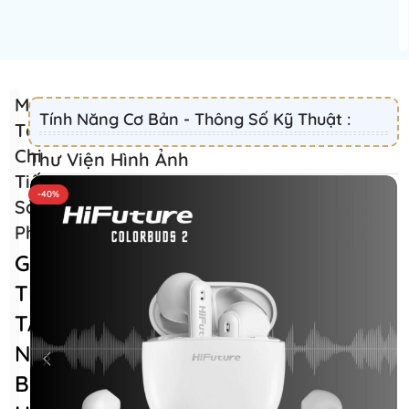
Mô
Tính Năng Cơ Bản - Thông Số Kỹ Thuật :
Tả
Chi
Thư Viện Hình Ảnh
Tiết
-40%
Sản
Phẩm
GIỚI
THIỆU
TAI
NGHE
BLUETOOTH