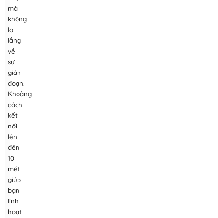
mà
không
lo
lắng
về
sự
gián
đoạn.
Khoảng
cách
kết
nối
lên
đến
10
mét
giúp
bạn
linh
hoạt