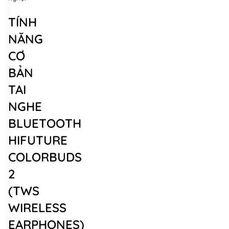
TÍNH
NĂNG
CƠ
BẢN
TAI
NGHE
BLUETOOTH
HIFUTURE
COLORBUDS
2
(TWS
WIRELESS
EARPHONES)