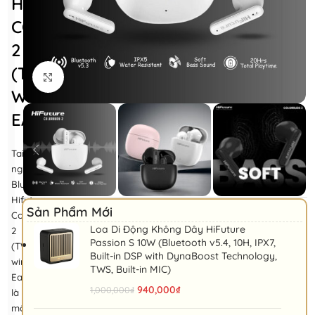
HIFUTURE
COLORBUDS
2
(TWS
Nhấp để phóng to
WIRELESS
EARPHONES)
Tai
nghe
Bluetooth
Hifuture
Sản Phẩm Mới
ColorBuds
Loa Di Động Không Dây HiFuture
2
Passion S 10W (Bluetooth v5.4, 10H, IPX7,
(TWS
Built-in DSP with DynaBoost Technology,
wireless
TWS, Built-in MIC)
Earphones)
940,000
₫
1,000,000
₫
là
một