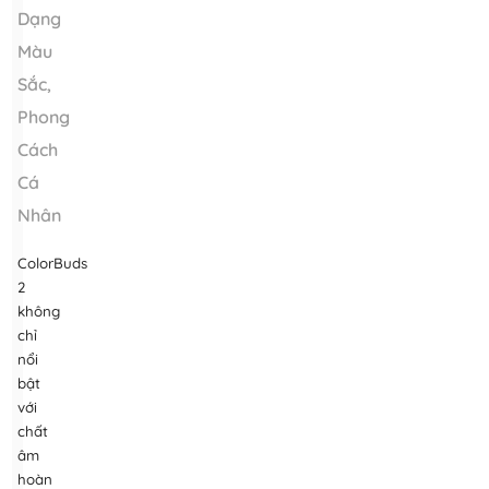
Dạng
Màu
Sắc,
Phong
Cách
Cá
Nhân
ColorBuds
2
không
chỉ
nổi
bật
với
chất
âm
hoàn