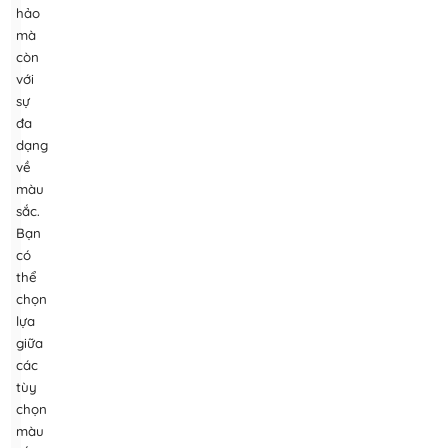
hảo
mà
còn
với
sự
đa
dạng
về
màu
sắc.
Bạn
có
thể
chọn
lựa
giữa
các
tùy
chọn
màu