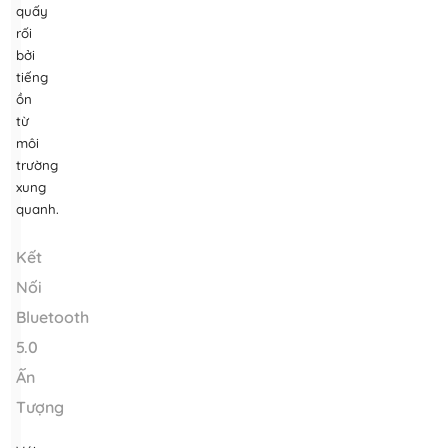
quấy
rối
bởi
tiếng
ồn
từ
môi
trường
xung
quanh.
Kết
Nối
Bluetooth
5.0
Ấn
Tượng