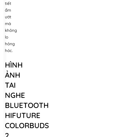
tiết
ẩm
ướt
mà
không
lo
hỏng
hóc.
HÌNH
ẢNH
TAI
NGHE
BLUETOOTH
HIFUTURE
COLORBUDS
2