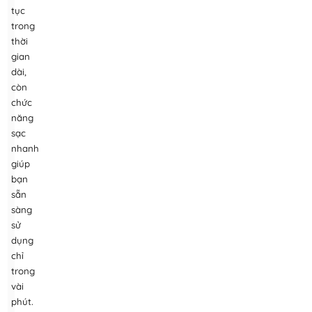
tục
trong
thời
gian
dài,
còn
chức
năng
sạc
nhanh
giúp
bạn
sẵn
sàng
sử
dụng
chỉ
trong
vài
phút.