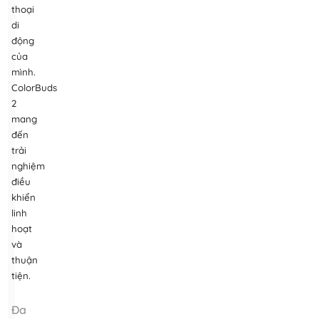
thoại
di
động
của
mình.
ColorBuds
2
mang
đến
trải
nghiệm
điều
khiển
linh
hoạt
và
thuận
tiện.
Đa