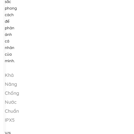
sắc
phong
cách
để
phản
ánh
cá
nhân
của
mình.
Khả
Năng
Chống
Nước
Chuẩn
IPX5
Với