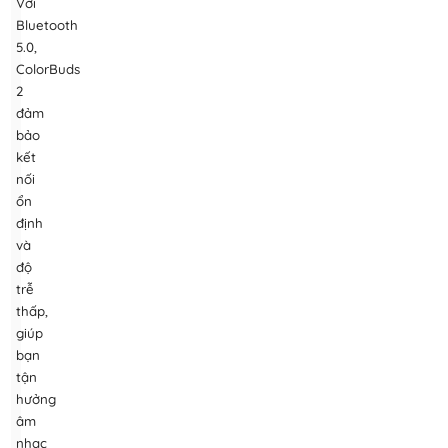
Với
Bluetooth
5.0,
ColorBuds
2
đảm
bảo
kết
nối
ổn
định
và
độ
trễ
thấp,
giúp
bạn
tận
hưởng
âm
nhạc