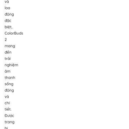
và
loa
động
đặc
biệt,
ColorBuds
2
mang
đến
trải
nghiệm
âm
thanh
sống
động
và
chi
tiết.
Được
trang
bị