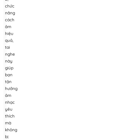
chức
năng
cách
âm
hiệu
quả,
tai
nghe
này
giúp
bạn
tận
hưởng
âm
nhạc
yêu
thích
mà
không
bị