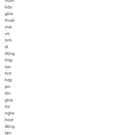
hoàn
hảo
giữa
thoải
mái
và
tính
di
động.
Hộp
sạc
tích
hợp
pin
lớn
giúp
tai
nghe
hoạt
động
liên