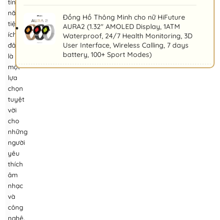
tính
năng
Đồng Hồ Thông Minh cho nữ HiFuture
tiện
AURA2 (1.32" AMOLED Display, 1ATM
ích,
Waterproof, 24/7 Health Monitoring, 3D
User Interface, Wireless Calling, 7 days
đây
battery, 100+ Sport Modes)
là
một
lựa
chọn
tuyệt
vời
cho
những
người
yêu
thích
âm
nhạc
và
công
nghệ.