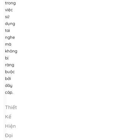
trong
việc
sử
dụng
tai
nghe
mà
không
bị
ràng
buộc
bởi
dây
cáp.
Thiết
Kế
Hiện
Đại