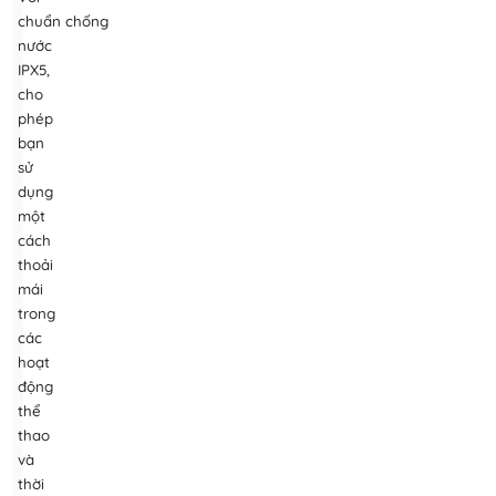
chuẩn
chống
nước
IPX5,
cho
phép
bạn
sử
dụng
một
cách
thoải
mái
trong
các
hoạt
động
thể
thao
và
thời