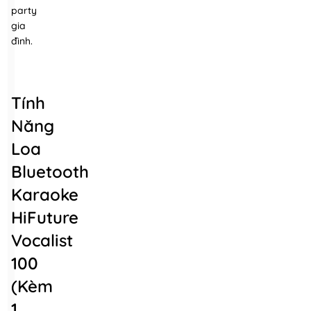
party
gia
đình.
Tính
Năng
Loa
Bluetooth
Karaoke
HiFuture
Vocalist
100
(kèm
1