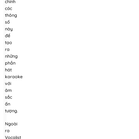
chỉnh
các
thông
số
này
để
tạo
ra
những
phần
hát
karaoke
với
âm
sắc
ấn
tượng.
Ngoài
ra
Vocalist