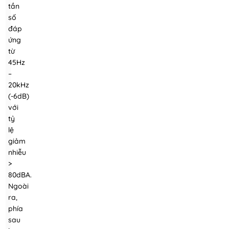
tần
số
đáp
ứng
từ
45Hz
–
20kHz
(-6dB)
với
tỷ
lệ
giảm
nhiễu
>
80dBA.
Ngoài
ra,
phía
sau