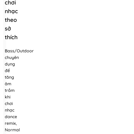
chơi
nhạc
theo
sở
thích
Bass/Outdoor
chuyên
dụng
để
tăng
âm
trầm
khi
chơi
nhạc
dance
remix,
Normal