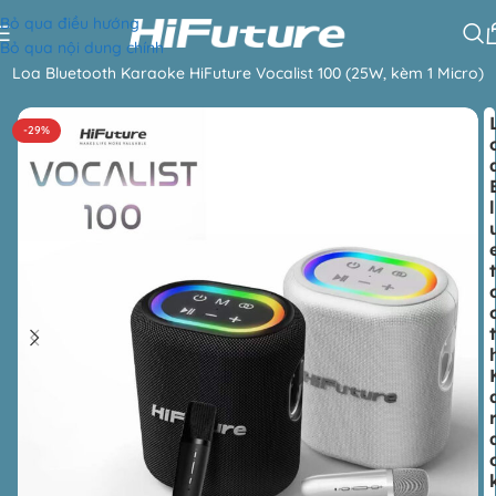
Bỏ qua điều hướng
Bỏ qua nội dung chính
|
Loa Bluetooth Karaoke HiFuture Vocalist 100 (25W, kèm 1 Micro)
-29%
l
t
t