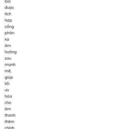
loa
được
tích
hợp
cổng
phản
xạ
âm
hướng
sau
mạnh
mẽ,
giúp
tối
ưu
hóa
cho
âm
thanh
thêm
chính