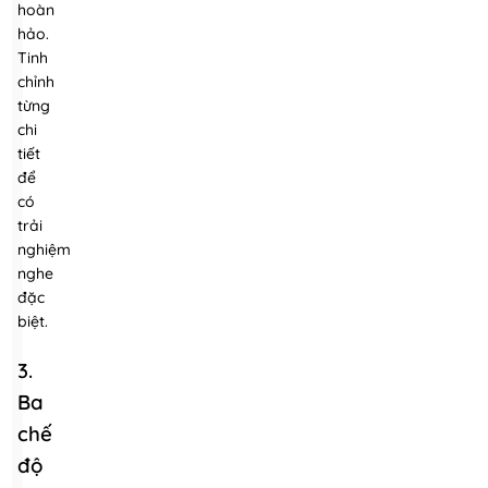
hoàn
hảo.
Tinh
chỉnh
từng
chi
tiết
để
có
trải
nghiệm
nghe
đặc
biệt.
3.
Ba
chế
độ