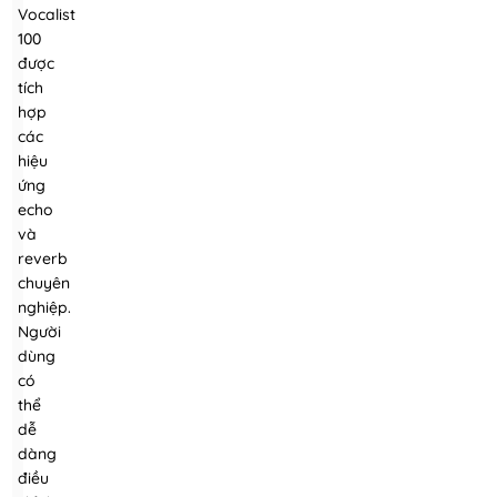
Vocalist
100
được
tích
hợp
các
hiệu
ứng
echo
và
reverb
chuyên
nghiệp.
Người
dùng
có
thể
dễ
dàng
điều