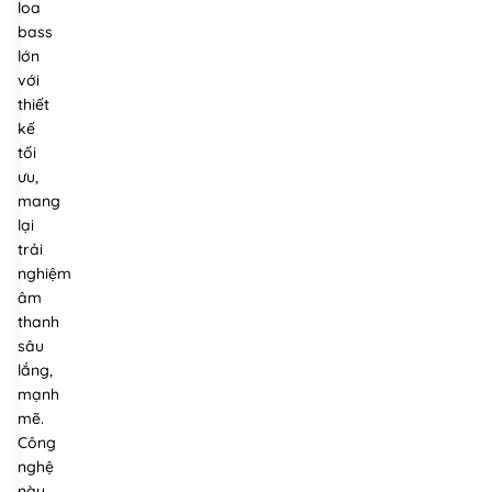
loa
bass
lớn
với
thiết
kế
tối
ưu,
mang
lại
trải
nghiệm
âm
thanh
sâu
lắng,
mạnh
mẽ.
Công
nghệ
này