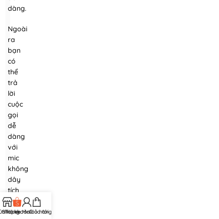
dàng.
Ngoài
ra
bạn
có
thể
trả
lời
cuộc
gọi
dễ
dàng
với
mic
không
dây
tích
hợp.
Giúp
ửa hàng
Shopee Mall
Tài khoản của tôi
Giỏ hàng