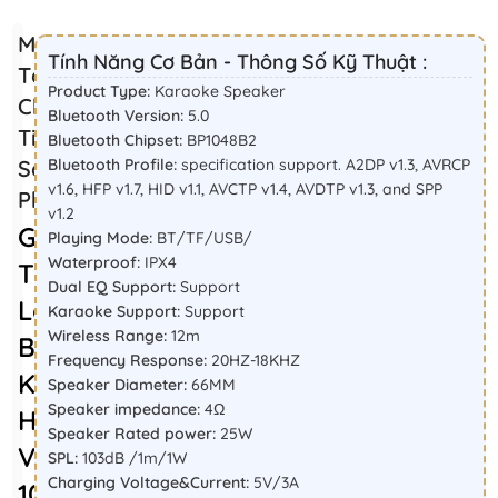
Mô
Tính Năng Cơ Bản - Thông Số Kỹ Thuật :
Tả
Product Type:
Karaoke Speaker
Chi
Bluetooth Version:
5.0
Tiết
Bluetooth Chipset:
BP1048B2
Sản
Bluetooth Profile:
specification support. A2DP v1.3, AVRCP
v1.6, HFP v1.7, HID v1.1, AVCTP v1.4, AVDTP v1.3, and SPP
Phẩm
v1.2
Giới
Playing Mode:
BT/TF/USB/
Waterproof:
IPX4
Thiệu
Dual EQ Support:
Support
Loa
Karaoke Support:
Support
Wireless Range:
12m
Bluetooth
Frequency Response:
20HZ-18KHZ
Karaoke
Speaker Diameter:
66MM
Speaker impedance:
4Ω
HiFuture
Speaker Rated power:
25W
Vocalist
SPL:
103dB /1m/1W
Charging Voltage&Current:
5V/3A
100