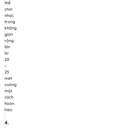
thể
chơi
nhạc
trong
không
gian
rộng
lớn
từ
20
–
25
mét
vuông
một
cách
hoàn
hảo.
4.