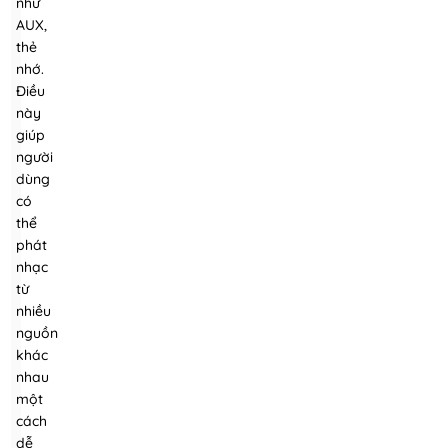
như
AUX,
thẻ
nhớ.
Điều
này
giúp
người
dùng
có
thể
phát
nhạc
từ
nhiều
nguồn
khác
nhau
một
cách
dễ