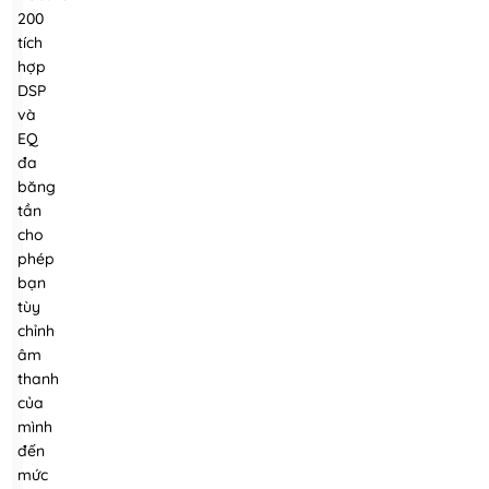
200
tích
hợp
DSP
và
EQ
đa
băng
tần
cho
phép
bạn
tùy
chỉnh
âm
thanh
của
mình
đến
mức