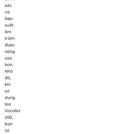
xác
và
hiệu
suất
âm
trầm
được
nâng
cao
hơn.
Nhờ
đó,
khi
sử
dụng
loa
Vocalist
200,
bạn
có