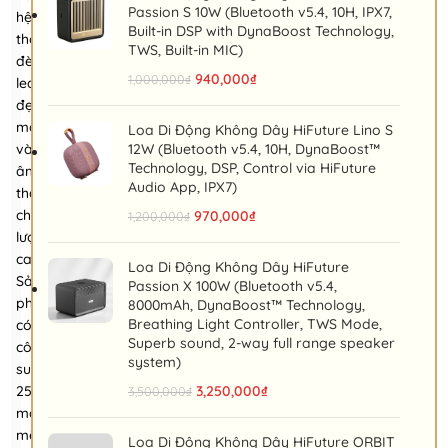
Passion S 10W (Bluetooth v5.4, 10H, IPX7,
hệ
Built-in DSP with DynaBoost Technology,
thống
TWS, Built-in MIC)
đèn
940,000
₫
1,000,000
₫
led
đẹp
mắt
Loa Di Động Không Dây HiFuture Lino S
và
12W (Bluetooth v5.4, 10H, DynaBoost™
Technology, DSP, Control via HiFuture
âm
Audio App, IPX7)
thanh
chất
970,000
₫
1,200,000
₫
lượng
cao.
Loa Di Động Không Dây HiFuture
Sản
Passion X 100W (Bluetooth v5.4,
phẩm
8000mAh, DynaBoost™ Technology,
Breathing Light Controller, TWS Mode,
có
Superb sound, 2-way full range speaker
công
system)
suất
25W
3,250,000
₫
3,500,000
₫
mạnh
mẽ
Loa Di Động Không Dây HiFuture ORBIT