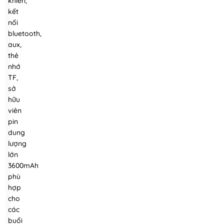
khiển,
kết
nối
bluetooth,
aux,
thẻ
nhớ
TF,
sở
hữu
viên
pin
dung
lượng
lớn
3600mAh
phù
hợp
cho
các
buổi