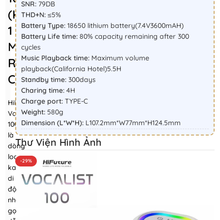
SNR:
79DB
(kèm
THD+N:
≤5%
Battery Type:
18650 lithium battery(7.4V3600mAH)
1
Battery Life time:
80% capacity remaining after 300
Micro,
cycles
Music Playback time:
Maximum volume
Remote
playback(California Hotel)5.5H
Control)
Standby time:
300days
Charing time:
4H
Charge port:
TYPE-C
HiFuture
Weight:
580g
Vocalist
Dimension (L*W*H):
L107.2mm*W77mm*H124.5mm
100
là
Thư Viện Hình Ảnh
dòng
loa
-29%
karaoke
di
động
nhỏ
gọn