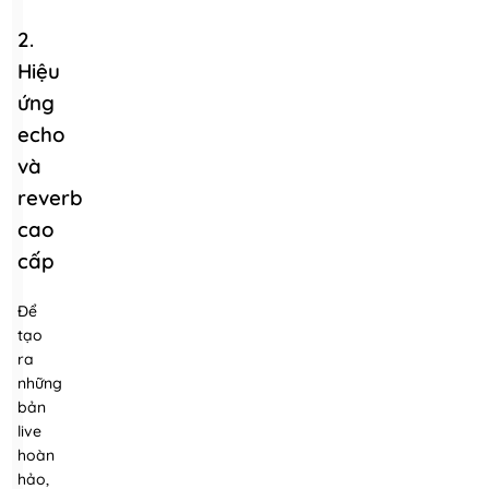
2.
Hiệu
ứng
echo
và
reverb
cao
cấp
Để
tạo
ra
những
bản
live
hoàn
hảo,