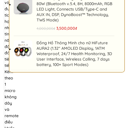
và
80W (Bluetooth v.5.4, 8H, 8000mAh, RGB
được
LED Light, Connects USB/Type-C and
AUX IN, DSP, DynaBoost™ Technology,
tích
TWS Mode)
hợp
nhiều
3,500,000
₫
4,000,000
₫
tính
năng
Đồng Hồ Thông Minh cho nữ HiFuture
độc
AURA2 (1.32" AMOLED Display, 1ATM
đáo,
Waterproof, 24/7 Health Monitoring, 3D
tiên
User Interface, Wireless Calling, 7 days
battery, 100+ Sport Modes)
tiến.
Kèm
theo
1
micro
không
dây
và
remote
điều