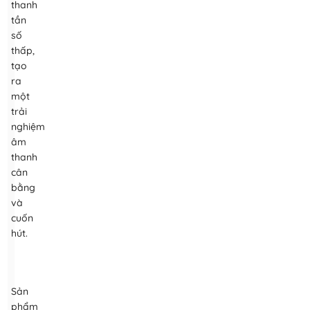
thanh
tần
số
thấp,
tạo
ra
một
trải
nghiệm
âm
thanh
cân
bằng
và
cuốn
hút.
Sản
phẩm