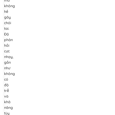
mà
không
hề
gây
chói
tai.
Độ
phản
hồi
cực
nhạy,
gần
như
không
có
độ
trễ
và
khả
năng
tùy