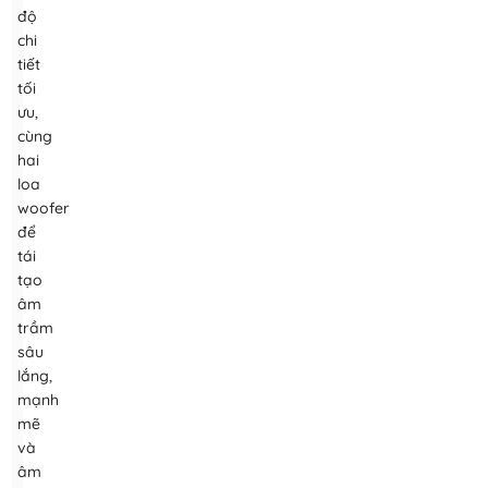
độ
chi
tiết
tối
ưu,
cùng
hai
loa
woofer
để
tái
tạo
âm
trầm
sâu
lắng,
mạnh
mẽ
và
âm