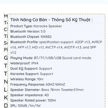
Mô
Tính Năng Cơ Bản - Thông Số Kỹ Thuật :
Tả
Product Type:
Karaoke Speaker
Chi
Bluetooth Version:
5.0
Tiết
Bluetooth Chipset:
1048B2
Sản
Bluetooth Profile:
specification support. A2DP v1.3, AVRCP
v1.6, HFP v1.7, HID v1.1, AVCTP v1.4, AVDTP v1.3, and SPP
Phẩm
v1.2
Giới
Playing Mode:
BT/TF/USB/USB Sound card mode
Waterproof:
IPX4
Thiệu
Dual EQ Support:
Support
Tính
Karaoke Support:
Support
Wireless Range:
10m
Năng
Frequency Response:
60HZ-16KHZ
Loa
Speaker Diameter:
Bass 78mm Tweeter57mm
Speaker impedance:
4Ω
Karaoke
Speaker Rated power:
100W
Di
SPL:
103dB /1m/1W