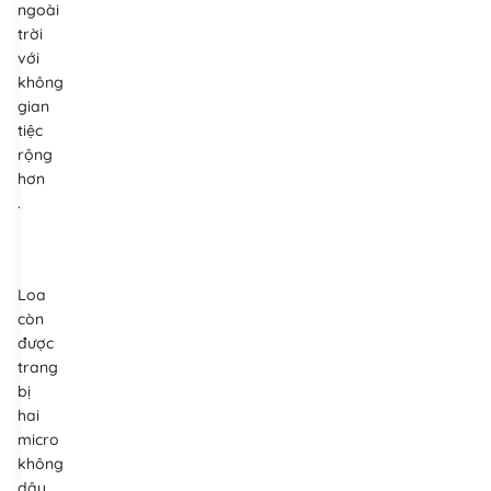
ngoài
trời
với
không
gian
tiệc
rộng
hơn
.
Loa
còn
được
trang
bị
hai
micro
không
dây,