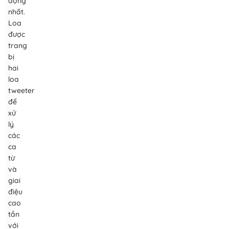
động
nhất.
Loa
được
trang
bị
hai
loa
tweeter
để
xử
lý
các
ca
từ
và
giai
điệu
cao
tần
với