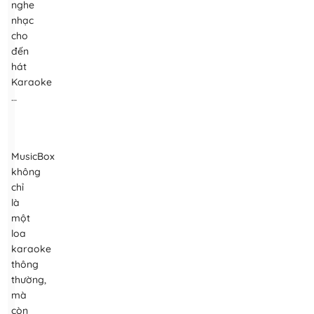
nghe
nhạc
cho
đến
hát
Karaoke
…
MusicBox
không
chỉ
là
một
loa
karaoke
thông
thường,
mà
còn