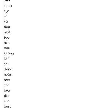
ánh
sáng
rực
rỡ
và
đẹp
mắt,
tạo
nên
bầu
không
khí
sôi
động
hoàn
hảo
cho
bữa
tiệc
của
bạn.