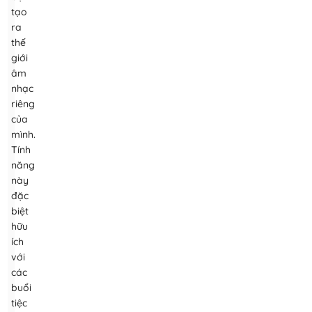
tạo
ra
thế
giới
âm
nhạc
riêng
của
mình.
Tính
năng
này
đặc
biệt
hữu
ích
với
các
buổi
tiệc