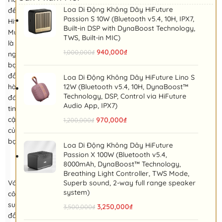
Loa Di Động Không Dây HiFuture
để
Passion S 10W (Bluetooth v5.4, 10H, IPX7,
Hifuture
Built-in DSP with DynaBoost Technology,
MusicBox
TWS, Built-in MIC)
là
940,000
₫
1,000,000
₫
người
bạn
đồng
Loa Di Động Không Dây HiFuture Lino S
hành
12W (Bluetooth v5.4, 10H, DynaBoost™
Technology, DSP, Control via HiFuture
đáng
Audio App, IPX7)
tin
cậy
970,000
₫
1,200,000
₫
của
bạn!
Loa Di Động Không Dây HiFuture
Passion X 100W (Bluetooth v5.4,
8000mAh, DynaBoost™ Technology,
Breathing Light Controller, TWS Mode,
Với
Superb sound, 2-way full range speaker
system)
công
suất
3,250,000
₫
3,500,000
₫
đầu