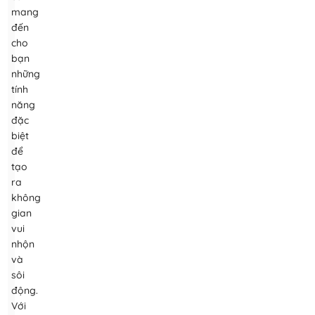
mang
đến
cho
bạn
những
tính
năng
đặc
biệt
để
tạo
ra
không
gian
vui
nhộn
và
sôi
động.
Với