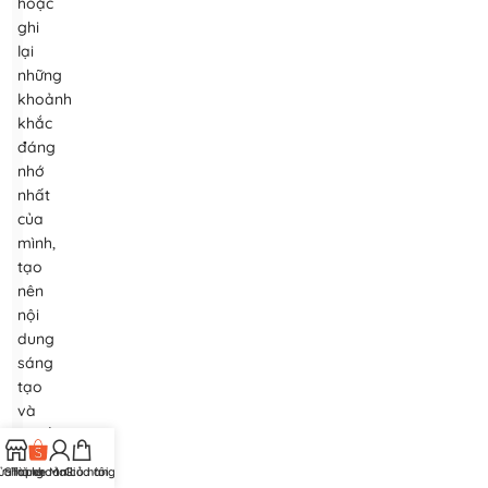
hoặc
ghi
lại
những
khoảnh
khắc
đáng
nhớ
nhất
của
mình,
tạo
nên
nội
dung
sáng
tạo
và
nguồn
cảm
ửa hàng
Shopee Mall
Tài khoản của tôi
Giỏ hàng
hứng