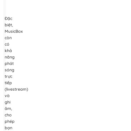
Đặc
biệt,
MusicBox
còn
có
khả
năng
phát
sóng
trực
tiếp
(livestream)
và
ghi
âm,
cho
phép
bạn