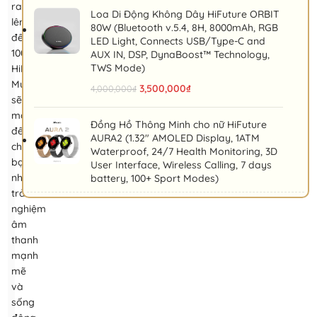
ra
Loa Di Động Không Dây HiFuture ORBIT
lên
80W (Bluetooth v.5.4, 8H, 8000mAh, RGB
đến
LED Light, Connects USB/Type-C and
100W,
AUX IN, DSP, DynaBoost™ Technology,
TWS Mode)
HiFuture
MusicBox
3,500,000
₫
4,000,000
₫
sẽ
mang
Đồng Hồ Thông Minh cho nữ HiFuture
đến
AURA2 (1.32" AMOLED Display, 1ATM
cho
Waterproof, 24/7 Health Monitoring, 3D
bạn
User Interface, Wireless Calling, 7 days
những
battery, 100+ Sport Modes)
trải
nghiệm
âm
thanh
mạnh
mẽ
và
sống