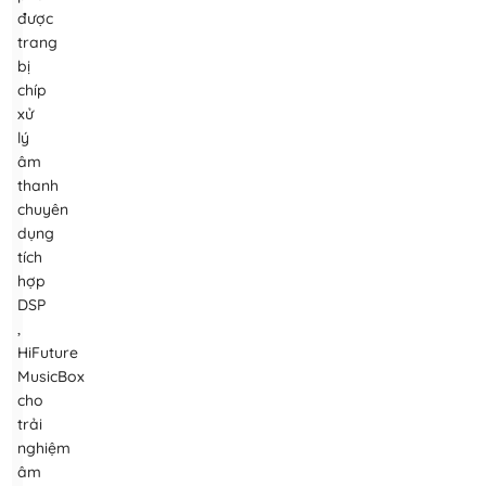
được
trang
bị
chíp
xử
lý
âm
thanh
chuyên
dụng
tích
hợp
DSP
,
HiFuture
MusicBox
cho
trải
nghiệm
âm