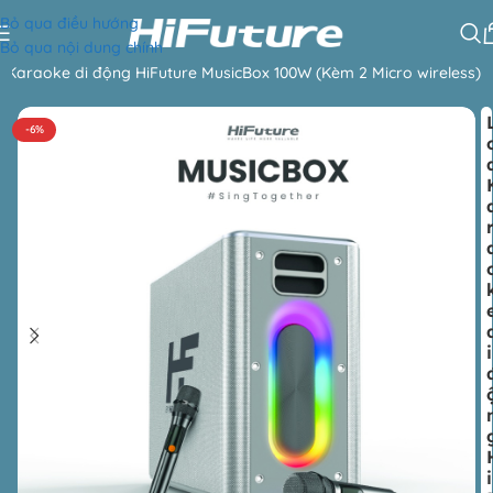
Bỏ qua điều hướng
Bỏ qua nội dung chính
 Karaoke di động HiFuture MusicBox 100W (Kèm 2 Micro wireless)
-6%
i
i