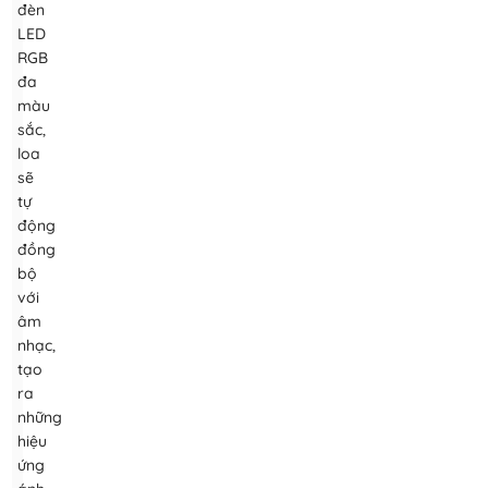
đèn
LED
RGB
đa
màu
sắc,
loa
sẽ
tự
động
đồng
bộ
với
âm
nhạc,
tạo
ra
những
hiệu
ứng