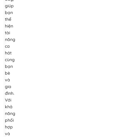
giúp
bạn
thể
hiện
tài
năng
ca
hát
cùng
bạn
bè
và
gia
đình.
Với
khả
năng
phối
hợp
và