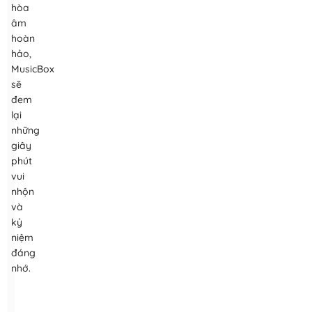
hòa
âm
hoàn
hảo,
MusicBox
sẽ
đem
lại
những
giây
phút
vui
nhộn
và
kỷ
niệm
đáng
nhớ.