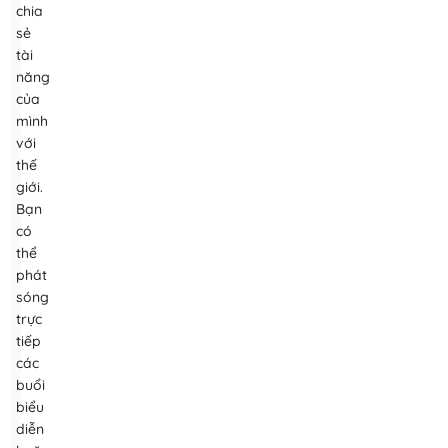
chia
sẻ
tài
năng
của
mình
với
thế
giới.
Bạn
có
thể
phát
sóng
trực
tiếp
các
buổi
biểu
diễn