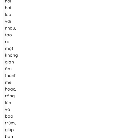
nối
hai
loa
với
nhau,
tạo
ra
một
không
gian
âm
thanh
mê
hoặc,
rộng
lớn
và
bao
trùm,
giúp
bạn