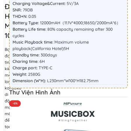
Charging Voltage&Current:
5V/3A
Động
SNR:
79DB
HiFuture
THD+N:
0.05
Battery Type:
12000mAH（11.1V*4000;18650/2000mA*6）
MusicBox
Battery Life time:
80% capacity remaining after 300
100W
cycles
Music Playback time:
Maximum volume
playback(California Hotel)5H
Bạn
Standby time:
300days
đang
Charing time:
6H
tìm
Charge port:
TYPE-C
kiếm
Weight:
2580G
một
Dimension (W*H):
L230mm*W100*H182.75mm
loa
karaoke
Thư Viện Hình Ảnh
di
động
-6%
mạnh
mẽ
để
tạo