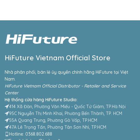
HiFuture Vietnam Official Store
Nhà phân phối, bán lẻ ủy quyền chính hãng HiFuture tại Việt
Nam.
HiFuture Vietnam Official Distributor - Retailer and Service
Center
Hệ thống cửa hàng HiFuture Studio:
414 Xã Đàn, Phường Văn Miếu - Quốc Tử Giám, TP.Hà Nội
95C Nguyễn Thị Minh Khai, Phường Bến Thành, TP. HCM
55A Quang Trung, Phường Gò Vấp, TP.HCM
47A Lê Trọng Tấn, Phường Tân Sơn Nhì, TP.HCM
Hotline: 0368.802.688