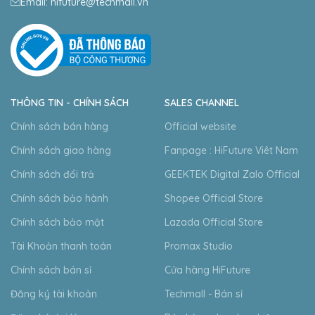
Email: hifuture@techmall.vn
THÔNG TIN - CHÍNH SÁCH
SALES CHANNEL
Chính sách bán hàng
Official website
Chính sách giao hàng
Fanpage : HiFuture Viêt Nam
Chính sách đổi trả
GEEKTEK Digital Zalo Official
Chính sách bảo hành
Shopee Official Store
Chính sách bảo mật
Lazada Official Store
Tài Khoản thanh toán
Promax Studio
Chính sách bán sỉ
Cửa hàng HiFuture
Đăng ký tài khoản
Techmall - Bán sỉ