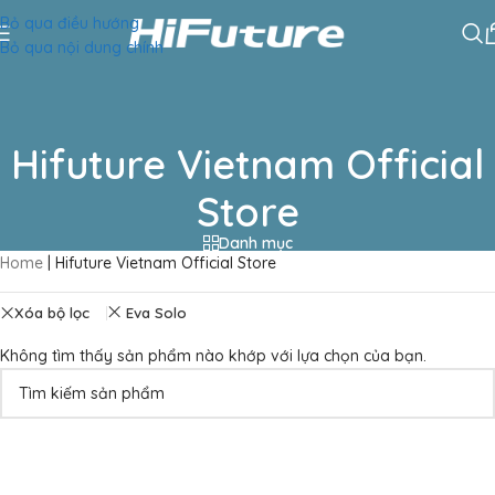
Bỏ qua điều hướng
Bỏ qua nội dung chính
Hifuture Vietnam Official
Store
Danh mục
Home
|
Hifuture Vietnam Official Store
Xóa bộ lọc
Eva Solo
Không tìm thấy sản phẩm nào khớp với lựa chọn của bạn.