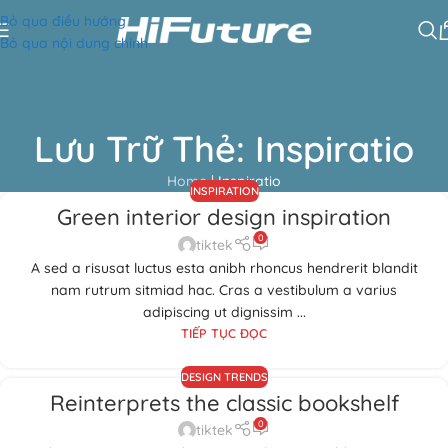
Bỏ qua điều hướng
Bỏ qua nội dung chính
Lưu Trữ Thẻ: Inspiratio
Home
|
Inspiratio
INSPIRATION
Green interior design inspiration
0
tiktek
A sed a risusat luctus esta anibh rhoncus hendrerit blandit
nam rutrum sitmiad hac. Cras a vestibulum a varius
adipiscing ut dignissim ...
TIẾP TỤC ĐỌC
DESIGN TRENDS
Reinterprets the classic bookshelf
0
tiktek