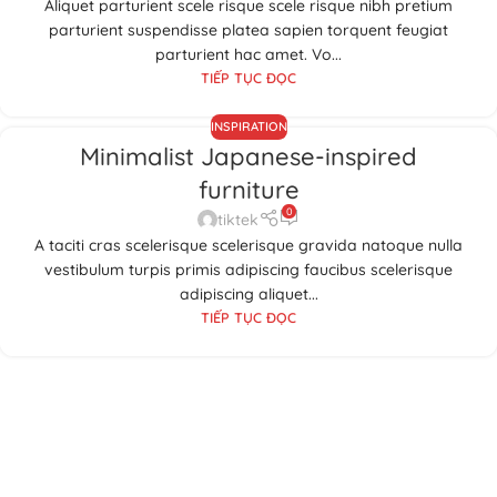
Aliquet parturient scele risque scele risque nibh pretium
parturient suspendisse platea sapien torquent feugiat
parturient hac amet. Vo...
TIẾP TỤC ĐỌC
INSPIRATION
Minimalist Japanese-inspired
furniture
0
tiktek
A taciti cras scelerisque scelerisque gravida natoque nulla
vestibulum turpis primis adipiscing faucibus scelerisque
adipiscing aliquet...
TIẾP TỤC ĐỌC