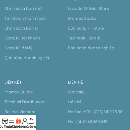
Chính sách bảo mật
Lazada Official Store
Tài Khoản thanh toán
Promax Studio
Chính sách bán sỉ
Cửa hàng HiFuture
Đăng ký tài khoản
Techmall - Bán sỉ
Đăng ký đại lý
Bán hàng doanh nghiệp
Quà tặng doanh nghiệp
LIÊN KẾT
LIÊN HỆ
Promax Studio
Giới thiệu
TechMall Distribution
Liên hệ
Baseus Vietnam
Hotline HCM: (028)7109.95.96
Vention Vietnam
Hà Nội: 0963.460.639
ửa hàng
Thanh bên
Shopee Mall
Tài khoản của tôi
Giỏ hàng