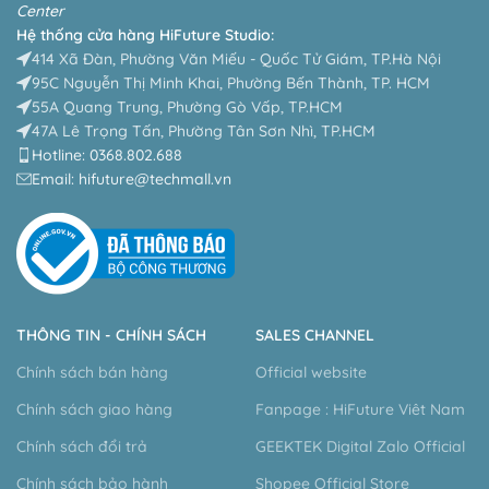
Center
Hệ thống cửa hàng HiFuture Studio:
414 Xã Đàn, Phường Văn Miếu - Quốc Tử Giám, TP.Hà Nội
95C Nguyễn Thị Minh Khai, Phường Bến Thành, TP. HCM
55A Quang Trung, Phường Gò Vấp, TP.HCM
47A Lê Trọng Tấn, Phường Tân Sơn Nhì, TP.HCM
Hotline: 0368.802.688
Email: hifuture@techmall.vn
THÔNG TIN - CHÍNH SÁCH
SALES CHANNEL
Chính sách bán hàng
Official website
Chính sách giao hàng
Fanpage : HiFuture Viêt Nam
Chính sách đổi trả
GEEKTEK Digital Zalo Official
Chính sách bảo hành
Shopee Official Store